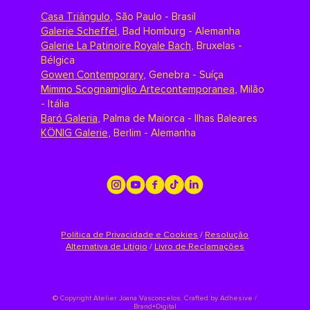
Casa Triângulo
,
São Paulo - Brasil
Galerie Scheffel
,
Bad Homburg - Alemanha
Galerie La Patinoire Royale Bach
,
Bruxelas -
Bélgica
Gowen Contemporary
,
Genebra - Suíça
Mimmo Scognamiglio Artecontemporanea
,
Milão
- Itália
Baró Galeria
,
Palma de Maiorca - Ilhas Baleares
KÖNIG Galerie
,
Berlim - Alemanha
Política de Privacidade e Cookies
/
Resolução
Alternativa de Litígio
/
Livro de Reclamações
©
Copyright Atelier Joana Vasconcelos. Crafted by
Adhesive /
Brand+Digital