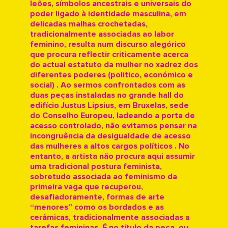
leões, símbolos ancestrais e universais do
poder ligado à identidade masculina, em
delicadas malhas crochetadas,
tradicionalmente associadas ao labor
feminino, resulta num discurso alegórico
que procura reflectir criticamente acerca
do actual estatuto da mulher no xadrez dos
diferentes poderes (politico, económico e
social) . Ao sermos confrontados com as
duas peças instaladas no grande hall do
edifício Justus Lipsius, em Bruxelas, sede
do Conselho Europeu, ladeando a porta de
acesso controlado, não evitamos pensar na
incongruência da desigualdade de acesso
das mulheres a altos cargos políticos . No
entanto, a artista não procura aqui assumir
uma tradicional postura feminista,
sobretudo associada ao feminismo da
primeira vaga que recuperou,
desafiadoramente, formas de arte
“menores” como os bordados e as
cerâmicas, tradicionalmente associadas a
tarefas femininas. É no título da peça, ou