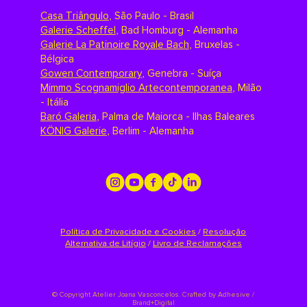
Casa Triângulo
,
São Paulo - Brasil
Galerie Scheffel
,
Bad Homburg - Alemanha
Galerie La Patinoire Royale Bach
,
Bruxelas -
Bélgica
Gowen Contemporary
,
Genebra - Suíça
Mimmo Scognamiglio Artecontemporanea
,
Milão
- Itália
Baró Galeria
,
Palma de Maiorca - Ilhas Baleares
KÖNIG Galerie
,
Berlim - Alemanha
Política de Privacidade e Cookies
/
Resolução
Alternativa de Litígio
/
Livro de Reclamações
©
Copyright Atelier Joana Vasconcelos. Crafted by
Adhesive /
Brand+Digital