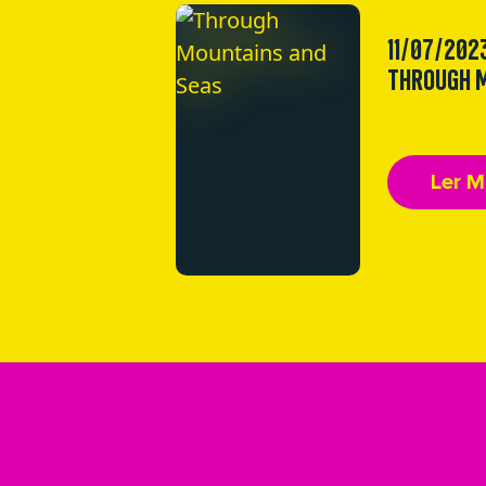
11/07/202
THROUGH M
Ler M