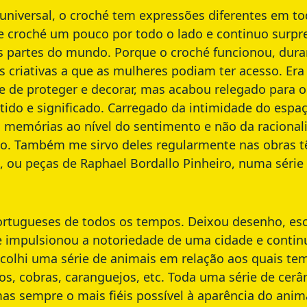
niversal, o croché tem expressões diferentes em to
de croché um pouco por todo o lado e continuo surpr
s partes do mundo. Porque o croché funcionou, dura
criativas a que as mulheres podiam ter acesso. Era
e de proteger e decorar, mas acabou relegado para 
tido e significado. Carregado da intimidade do esp
 memórias ao nível do sentimento e não da racionalid
o. Também me sirvo deles regularmente nas obras têx
o, ou peças de Raphael Bordallo Pinheiro, numa sér
ortugueses de todos os tempos. Deixou desenho, escul
e impulsionou a notoriedade de uma cidade e contin
scolhi uma série de animais em relação aos quais te
os, cobras, caranguejos, etc. Toda uma série de cerâ
s sempre o mais fiéis possível à aparência do anima