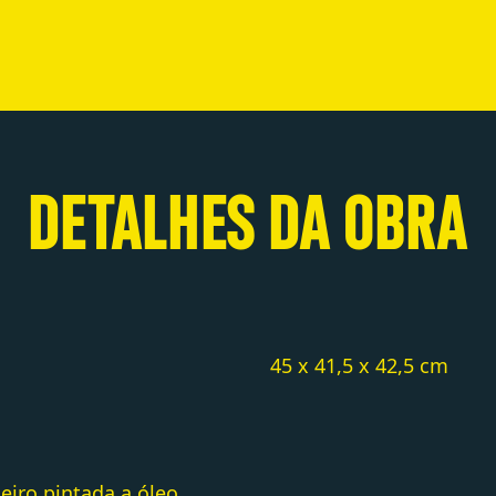
DETALHES DA OBRA
45 x 41,5 x 42,5 cm
eiro pintada a óleo,